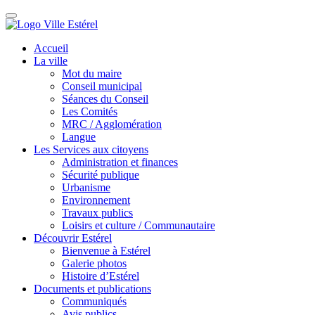
Accueil
La ville
Mot du maire
Conseil municipal
Séances du Conseil
Les Comités
MRC / Agglomération
Langue
Les Services aux citoyens
Administration et finances
Sécurité publique
Urbanisme
Environnement
Travaux publics
Loisirs et culture / Communautaire
Découvrir Estérel
Bienvenue à Estérel
Galerie photos
Histoire d’Estérel
Documents et publications
Communiqués
Avis publics