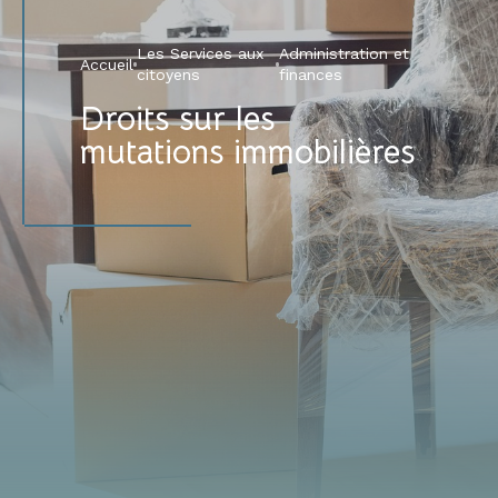
Les Services aux
Administration et
Accueil
citoyens
finances
Droits sur les
mutations immobilières