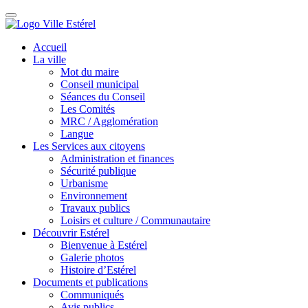
Accueil
La ville
Mot du maire
Conseil municipal
Séances du Conseil
Les Comités
MRC / Agglomération
Langue
Les Services aux citoyens
Administration et finances
Sécurité publique
Urbanisme
Environnement
Travaux publics
Loisirs et culture / Communautaire
Découvrir Estérel
Bienvenue à Estérel
Galerie photos
Histoire d’Estérel
Documents et publications
Communiqués
Avis publics