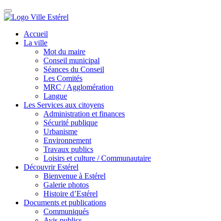
Accueil
La ville
Mot du maire
Conseil municipal
Séances du Conseil
Les Comités
MRC / Agglomération
Langue
Les Services aux citoyens
Administration et finances
Sécurité publique
Urbanisme
Environnement
Travaux publics
Loisirs et culture / Communautaire
Découvrir Estérel
Bienvenue à Estérel
Galerie photos
Histoire d’Estérel
Documents et publications
Communiqués
Avis publics