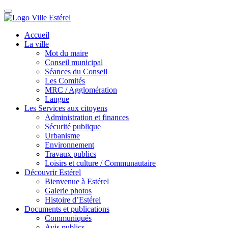
Accueil
La ville
Mot du maire
Conseil municipal
Séances du Conseil
Les Comités
MRC / Agglomération
Langue
Les Services aux citoyens
Administration et finances
Sécurité publique
Urbanisme
Environnement
Travaux publics
Loisirs et culture / Communautaire
Découvrir Estérel
Bienvenue à Estérel
Galerie photos
Histoire d’Estérel
Documents et publications
Communiqués
Avis publics