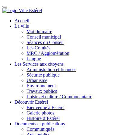
Accueil
La ville
Mot du maire
Conseil municipal
Séances du Conseil
Les Comités
MRC / Agglomération
Langue
Les Services aux citoyens
Administration et finances
Sécurité publique
Urbanisme
Environnement
Travaux publics
Loisirs et culture / Communautaire
Découvrir Estérel
Bienvenue à Estérel
Galerie photos
Histoire d’Estérel
Documents et publications
Communiqués
Avis publics