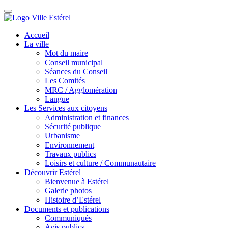
Accueil
La ville
Mot du maire
Conseil municipal
Séances du Conseil
Les Comités
MRC / Agglomération
Langue
Les Services aux citoyens
Administration et finances
Sécurité publique
Urbanisme
Environnement
Travaux publics
Loisirs et culture / Communautaire
Découvrir Estérel
Bienvenue à Estérel
Galerie photos
Histoire d’Estérel
Documents et publications
Communiqués
Avis publics