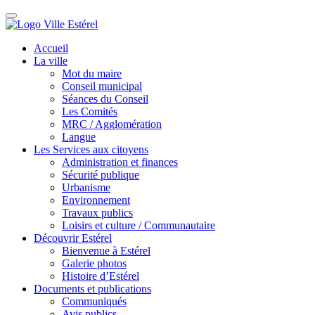
Accueil
La ville
Mot du maire
Conseil municipal
Séances du Conseil
Les Comités
MRC / Agglomération
Langue
Les Services aux citoyens
Administration et finances
Sécurité publique
Urbanisme
Environnement
Travaux publics
Loisirs et culture / Communautaire
Découvrir Estérel
Bienvenue à Estérel
Galerie photos
Histoire d’Estérel
Documents et publications
Communiqués
Avis publics