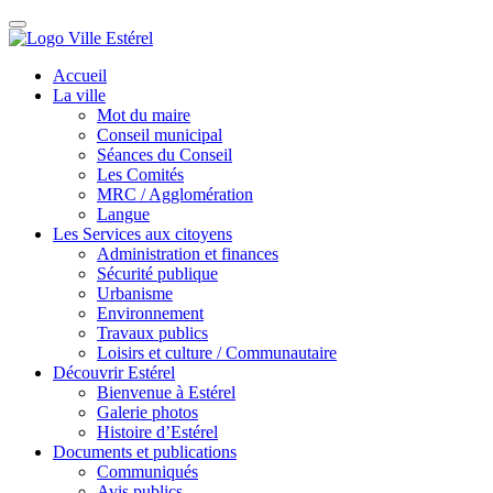
Accueil
La ville
Mot du maire
Conseil municipal
Séances du Conseil
Les Comités
MRC / Agglomération
Langue
Les Services aux citoyens
Administration et finances
Sécurité publique
Urbanisme
Environnement
Travaux publics
Loisirs et culture / Communautaire
Découvrir Estérel
Bienvenue à Estérel
Galerie photos
Histoire d’Estérel
Documents et publications
Communiqués
Avis publics