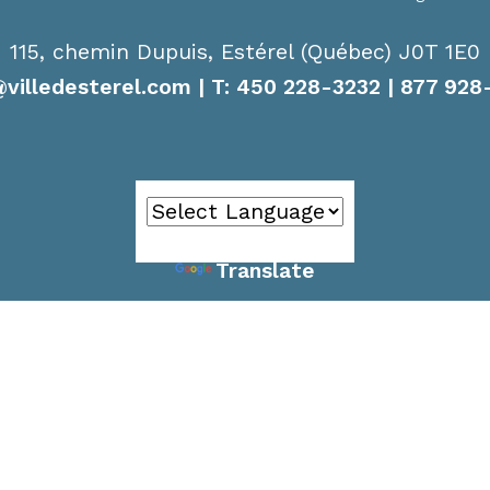
115, chemin Dupuis, Estérel (Québec) J0T 1E0
@villedesterel.com
| T: 450 228-3232 | 877 928
Powered by
Translate
témoins