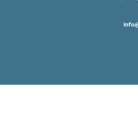
info
©2022 Ville d’Estérel
Plan du site
Politique des Cookies / 