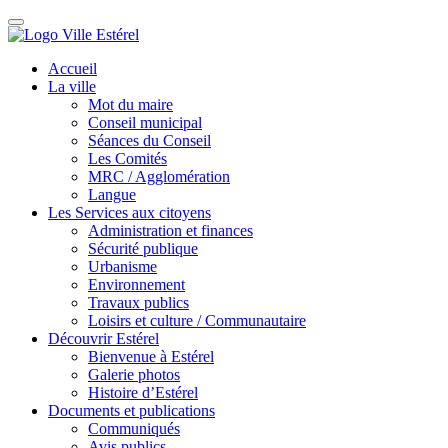
Accueil
La ville
Mot du maire
Conseil municipal
Séances du Conseil
Les Comités
MRC / Agglomération
Langue
Les Services aux citoyens
Administration et finances
Sécurité publique
Urbanisme
Environnement
Travaux publics
Loisirs et culture / Communautaire
Découvrir Estérel
Bienvenue à Estérel
Galerie photos
Histoire d’Estérel
Documents et publications
Communiqués
Avis publics