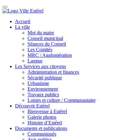
Accueil
La ville
Mot du maire
Conseil municipal
Séances du Conseil
Les Comités
MRC / Agglomération
Langue
Les Services aux citoyens
Administration et finances
Sécurité publique
Urbanisme
Environnement
Travaux publics
Loisirs et culture / Communautaire
Découvrir Estérel
Bienvenue à Estérel
Galerie photos
Histoire d’Estérel
Documents et publications
Communiqués
Avis publics